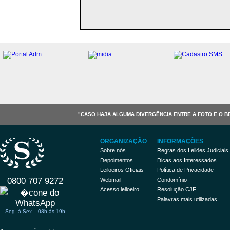
"CASO HAJA ALGUMA DIVERGÊNCIA ENTRE A FOTO E O B
ORGANIZAÇÃO
INFORMAÇÕES
Sobre nós
Regras dos Leilões Judiciais
Depoimentos
Dicas aos Interessados
Leiloeiros Oficiais
Política de Privacidade
0800 707 9272
Webmail
Condomínio
Acesso leiloeiro
Resolução CJF
Palavras mais utilizadas
Seg. à Sex. - 08h às 19h