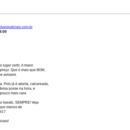
loesjudiciais.com.br
8:00
lugar certo. A maior
preço. Que é mais que BOM,
e avisarei.
 Pois já é aberta, calcareada,
 toma posse na hora, e
 pouco mais cara.
to barato, SEMPRE! Veja
 por menos de
0/17.
ciais!