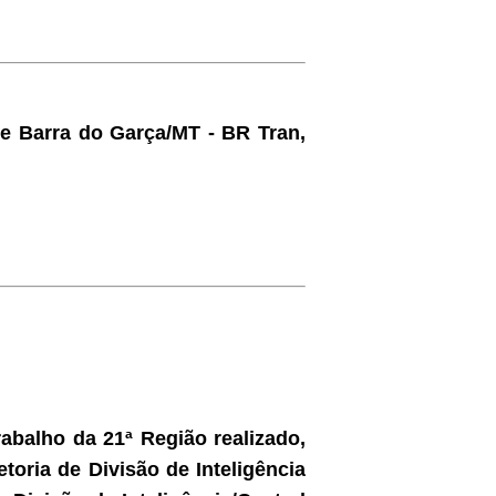
 de Barra do Garça/MT - BR Tran,
rabalho da 21ª Região realizado,
etoria de Divisão de Inteligência