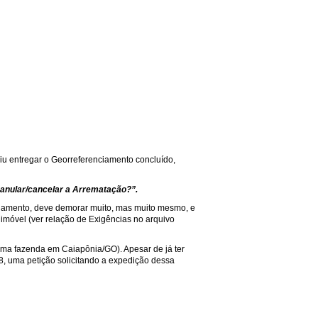
uiu entregar o Georreferenciamento concluído,
, anular/cancelar a Arrematação?”.
nciamento, deve demorar muito, mas muito mesmo, e
imóvel (ver relação de Exigências no arquivo
 uma fazenda em Caiapônia/GO). Apesar de já ter
, uma petição solicitando a expedição dessa