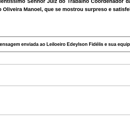
ntíssimo Senhor Juiz do Trabalho Coordenador da D
 Oliveira Manoel, que se mostrou surpreso e satisfei
ensagem enviada ao Leiloeiro Edeylson Fidélis e sua equi