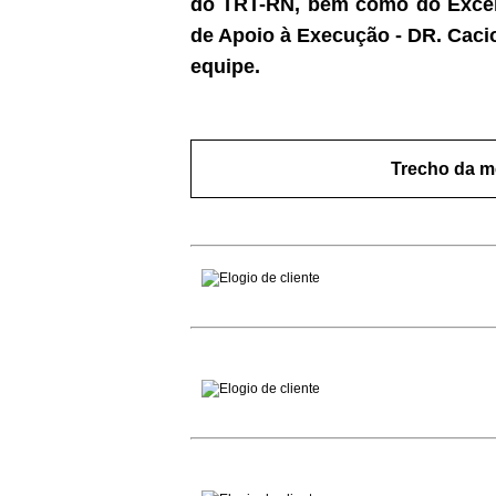
do TRT-RN, bem como do Excele
de Apoio à Execução - DR. Cacio
equipe.
Trecho da m