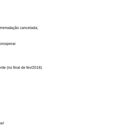
Arrematação cancelada;
prosperar.
te (no final de fev/2018).
xe!