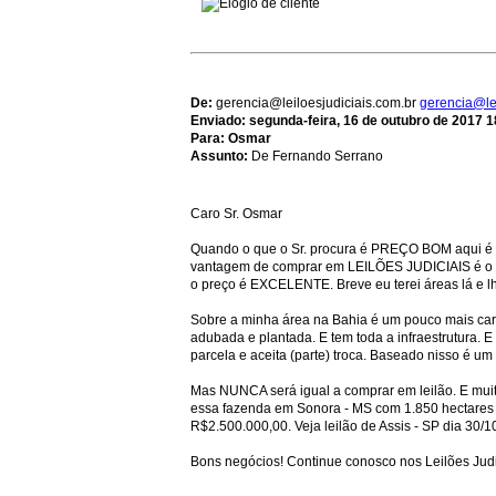
De:
gerencia@leiloesjudiciais.com.br
gerencia@lei
Enviado:
segunda-feira, 16 de outubro de 2017 1
Para: Osmar
Assunto:
De Fernando Serrano
Caro Sr. Osmar
Quando o que o Sr. procura é PREÇO BOM aqui é o 
vantagem de comprar em LEILÕES JUDICIAIS é o 
o preço é EXCELENTE. Breve eu terei áreas lá e lh
Sobre a minha área na Bahia é um pouco mais cara.
adubada e plantada. E tem toda a infraestrutura. E
parcela e aceita (parte) troca. Baseado nisso é um
Mas NUNCA será igual a comprar em leilão. E mui
essa fazenda em Sonora - MS com 1.850 hectares
R$2.500.000,00. Veja leilão de Assis - SP dia 30/1
Bons negócios! Continue conosco nos Leilões Judi