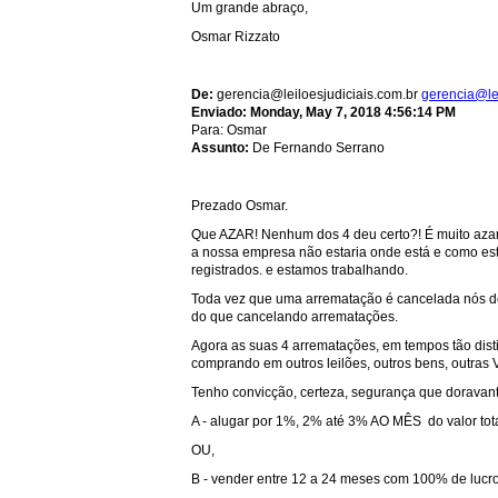
Um grande abraço,
Osmar Rizzato
De:
gerencia@leiloesjudiciais.com.br
gerencia@lei
Enviado:
Monday, May 7, 2018 4:56:14 PM
Para: Osmar
Assunto:
De Fernando Serrano
Prezado Osmar.
Que AZAR! Nenhum dos 4 deu certo?! É muito azar
a nossa empresa não estaria onde está e como está
registrados. e estamos trabalhando.
Toda vez que uma arrematação é cancelada nós dev
do que cancelando arrematações.
Agora as suas 4 arrematações, em tempos tão dist
comprando em outros leilões, outros bens, outras 
Tenho convicção, certeza, segurança que doravante
A - alugar por 1%, 2% até 3% AO MÊS do valor tot
OU,
B - vender entre 12 a 24 meses com 100% de lucro (