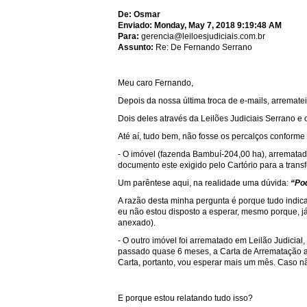
De:
Osmar
Enviado:
Monday, May 7, 2018 9:19:48 AM
Para:
gerencia@leiloesjudiciais.com.br
Assunto:
Re: De Fernando Serrano
Meu caro Fernando,
Depois da nossa última troca de e-mails, arrematei 
Dois deles através da Leilões Judiciais Serrano e 
Até aí, tudo bem, não fosse os percalços conforme
- O imóvel (fazenda Bambuí-204,00 ha), arrematado
documento este exigido pelo Cartório para a trans
Um parêntese aqui, na realidade uma dúvida:
“Pod
A razão desta minha pergunta é porque tudo indic
eu não estou disposto a esperar, mesmo porque, já
anexado).
- O outro imóvel foi arrematado em Leilão Judicia
passado quase 6 meses, a Carta de Arrematação a
Carta, portanto, vou esperar mais um mês. Caso n
E porque estou relatando tudo isso?