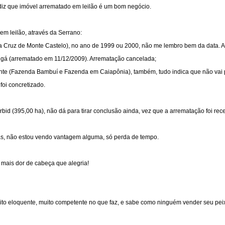
diz que imóvel arrematado em leilão é um bom negócio.
em leilão, através da Serrano:
ta Cruz de Monte Castelo), no ano de 1999 ou 2000, não me lembro bem da data. 
ingá (arrematado em 11/12/2009). Arrematação cancelada;
mente (Fazenda Bambuí e Fazenda em Caiapônia), também, tudo indica que não vai 
foi concretizado.
d (395,00 ha), não dá para tirar conclusão ainda, vez que a arrematação foi recen
as, não estou vendo vantagem alguma, só perda de tempo.
mais dor de cabeça que alegria!
ito eloquente, muito competente no que faz, e sabe como ninguém vender seu pei