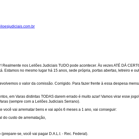
loesjudiciais.com.br
! Realmente nos Leilões Judiciais TUDO pode acontecer. Às vezes ATÉ DÁ CERTO
. Estamos no mesmo lugar há 15 anos, sede própria, portas abertas, letreiro e out
olvemos o valor da comissão. Corrigido. Para fazer frente à essa despesa mensal
intos, em Varas distintas TODAS darem errado é muito azar! Vamos virar esse jo
Varas (sempre com a Leilões Judiciais Serrano).
 você vai arrematar bens e vai após 6 meses a 1 ano, vai conseguir:
al do custo de arrematação,
prepare-se, você vai pagar D.A.L.I. - Rec. Federal).