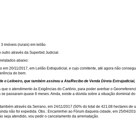
3 imóveis (rurais) em leilão.
o outro através da Superbid Judicial.
 relatados abaixo:
 em 20/11/2017, em Leilão Extrajudicial, e cujo comitente, até agora não conseg
ferência do bem.
e o Leiloeiro, que também assinou a Ata/Recibo de Venda Direta Extrajudicial
a que o atendimento às Exigências do Cartório, para poder averbar o Georrefere
 se passaram quase 6 meses. Ainda, existe a dúvida sobre a situação dominial do 
l, também através da Serrano, em 24/11/2017 (50% do total de 421,08 hectares de
inda não foi expedida. Obs.: Encaminhei ao Fórum daquela cidade, em 25/04/2018
ão seja atendido, vou pedir o cancelamento da arrematação.