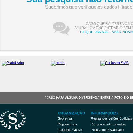
Sugerimos que verifique os dados filtrad
CASO QUEIRA, TEREMOS 
AJUDÁ-LO A ENCONTRAR O BEM 
CLIQUE PARA ACESSAR NOSS
"CASO HAJA ALGUMA DIVERGÊNCIA ENTRE A FOTO E O B
ORGANIZAÇÃO
INFORMAÇÕES
Sobre nós
Regras dos Leilões Judiciais
Depoimentos
Dicas aos Interessados
Leiloeiros Oficiais
Política de Privacidade