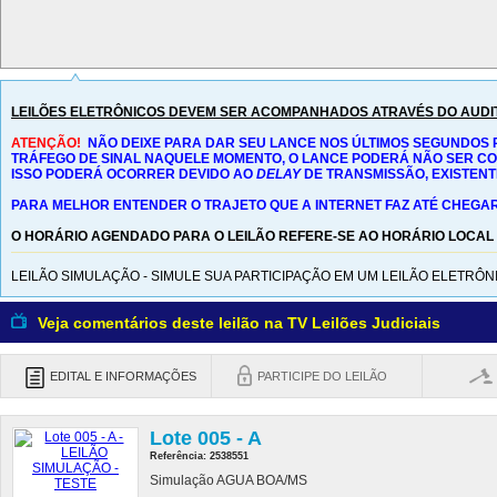
LEILÕES ELETRÔNICOS DEVEM SER ACOMPANHADOS ATRAVÉS DO AUDI
ATENÇÃO!
NÃO DEIXE PARA DAR SEU LANCE NOS ÚLTIMOS SEGUNDOS 
TRÁFEGO DE SINAL NAQUELE MOMENTO, O LANCE PODERÁ NÃO SER C
ISSO PODERÁ OCORRER DEVIDO AO
DELAY
DE TRANSMISSÃO, EXISTENT
PARA MELHOR ENTENDER O TRAJETO QUE A INTERNET FAZ ATÉ CHEGAR
O HORÁRIO AGENDADO PARA O LEILÃO REFERE-SE AO HORÁRIO LOCAL
LEILÃO SIMULAÇÃO - SIMULE SUA PARTICIPAÇÃO EM UM LEILÃO ELETRÔN
Veja comentários deste leilão na TV Leilões Judiciais
EDITAL E INFORMAÇÕES
PARTICIPE DO LEILÃO
Lote 005 - A
Referência: 2538551
Simulação AGUA BOA/MS