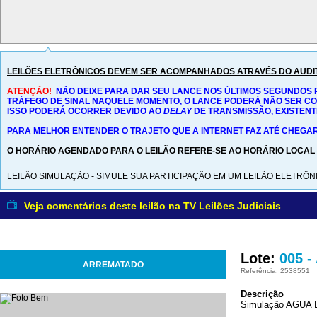
LEILÕES ELETRÔNICOS DEVEM SER ACOMPANHADOS ATRAVÉS DO AUDI
ATENÇÃO!
NÃO DEIXE PARA DAR SEU LANCE NOS ÚLTIMOS SEGUNDOS 
TRÁFEGO DE SINAL NAQUELE MOMENTO, O LANCE PODERÁ NÃO SER C
ISSO PODERÁ OCORRER DEVIDO AO
DELAY
DE TRANSMISSÃO, EXISTENT
PARA MELHOR ENTENDER O TRAJETO QUE A INTERNET FAZ ATÉ CHEGAR
O HORÁRIO AGENDADO PARA O LEILÃO REFERE-SE AO HORÁRIO LOCAL
LEILÃO SIMULAÇÃO - SIMULE SUA PARTICIPAÇÃO EM UM LEILÃO ELETRÔN
Veja comentários deste leilão na TV Leilões Judiciais
Lote:
005 -
ARREMATADO
Referência: 2538551
Descrição
Simulação AGUA